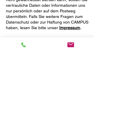
vertrauliche Daten oder Informationen uns
nur persönlich oder auf dem Postweg
übermitteln. Falls Sie weitere Fragen zum
Datenschutz oder zur Haftung von CAMPUS
haben, lesen Sie bitte unser
Impressum
.
Wenn Sie Links anklicken, die zu externen
Seiten führen, werden Ihre IP-Adresse und
gegebenenfalls weitere Informationen über
Ihr Surfverhalten durch die Betreiber der
verlinkten externen Seiten gespeichert. Die
Weiterbehandlung dieser Daten entzieht
sich damit dem Einfluß von CAMPUS.
Ansprüche gegen CAMPUS aus der
mißbräuchlichen Verwendung der derart
von externen Seiten erhobenen Daten
werden hiermit ausdrücklich
ausgeschlossen.
6. Salvatorische Klausel
Sollten Teile oder einzelne Formulierungen
dieser Datenschutzerklärung der geltenden
Rechtslage nicht, nicht mehr oder nicht