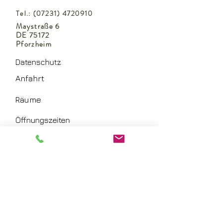
Tel.:
(07231) 4720910
Maystraße 6
DE 75172
Pforzheim
Datenschutz
Anfahrt
Räume
Öffnungszeiten
Anmeldung und Zahlung
Impressum
Haftung
Allgemeine Geschäfts- und
Teilnahmebedingungen