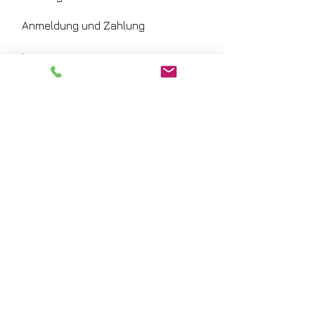
Anmeldung und Zahlung
Impressum
Haftung
Allgemeine Geschäfts- und
Teilnahmebedingungen