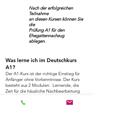
Nach der erfolgreichen
Teilnahme
an diesen Kursen können Sie
die
Prüfung A1 für den
Ehegattennachzug
ablegen.
Was lerne ich im Deutschkurs
A1?
Der A1-Kurs ist der richtige Einstieg für
Anfänger ohne Vorkenntnisse. Der Kurs
besteht aus 2 Modulen: Lernende, die
Zeit für die häusliche Nachbearbeitung
haben und lerngewohnt sind, wählen den
Intensivkurs A1K - für alle anderen ist der
A1.1 oder der A1A der richtige Kurs.
Es wird ab der ersten Stunde Deutsch
gesprochen Sie lernen wichtige Wörter